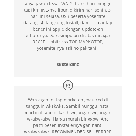
tanya jawab lewat WA, 2. trans hari minggu,
tapi krn JNE-nya libur, dikirim hari senin, 3.
hari ini selasa, USB beserta yosemite
datang., 4. langsung install, dan ….. mantap
bener ini apple dengan update-an
terbarunya., 5. kesimpulan di atas ini agan
RECSELL abiiissss TOP MARKOTOP,
yosemite-nya asli no pak tani .
sk8terdinz
Wah agan ini top markotop ,mau cod di
tungguin wkakwka. Sambil nunggu instal
macbook ,ane di kasih wejangan wejangan
wkakwkakw. Harga murah binggow. Ane
pasti pesen installernya gan nanti
wkakwkakwk. RECOMMENDED SELLERRRRR