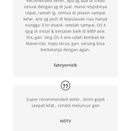
Recomended Seller. apa yg ada di tread
sesuai dengan yg di jual. mana responnya
cepat, ramah lg. semua di jelasin sampai
kelar. ane yg jauh di kepulauan riau hanya
nunggu 3 hr doank. setelah sampai, OS X
lgsg di instal & berjalan baik di MBP ane.
thx, gan. skrg OS X ane udah kembali ke
Mavericks. maju terus, gan. senang bisa
berbelanja dengan agan.
fahryerrizik
Super recommended seller.. kirim gojek
seepat kilat.. cendol meluncur gan
HDTV