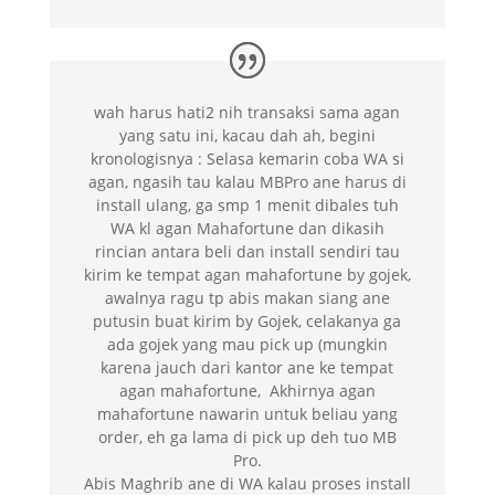
wah harus hati2 nih transaksi sama agan
yang satu ini, kacau dah ah, begini
kronologisnya : Selasa kemarin coba WA si
agan, ngasih tau kalau MBPro ane harus di
install ulang, ga smp 1 menit dibales tuh
WA kl agan Mahafortune dan dikasih
rincian antara beli dan install sendiri tau
kirim ke tempat agan mahafortune by gojek,
awalnya ragu tp abis makan siang ane
putusin buat kirim by Gojek, celakanya ga
ada gojek yang mau pick up (mungkin
karena jauch dari kantor ane ke tempat
agan mahafortune, Akhirnya agan
mahafortune nawarin untuk beliau yang
order, eh ga lama di pick up deh tuo MB
Pro.
Abis Maghrib ane di WA kalau proses install