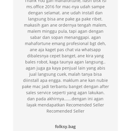
Thank You gan mahafortune, flash disk isi
ms.office 2016 for mac-nya udah sampe
dengan selamat. ane udah install dan
langsung bisa ane pake ga pake ribet.
makasih gan ane ordernya tengah malem,
malem minggu pula, tapi agan dengan
sabar dan sopan menanggapi. agan
mahafortune emang profesional bgt deh,
ane aja kaget pas chat via whatsapp
dibalesnya cepet banget, ane kira yang
bales robot, kaga taunya agan langsung..
agan juga ga kaya penjual lain yang abis
jual langsung cuek, malah tanya bisa
diinstall apa engga. maklum ane kan nubie
pake mac jadi terbantu banget dengan after
sales service seperti yang agan lakukan.
dan pada akhirnya…….dengan ini agan
layak mendapatkan Recomended Seller
Recomended Seller
folksy.bag