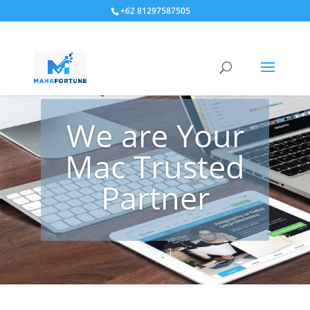
+62 81297587505
We are Your
Mac Trusted
Partner