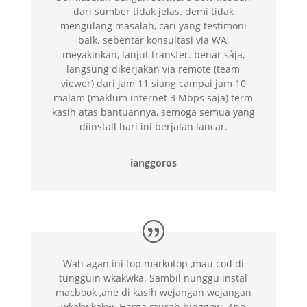
dari sumber tidak jelas. demi tidak
mengulang masalah, cari yang testimoni
baik. sebentar konsultasi via WA,
meyakinkan, lanjut transfer. benar såja,
langsung dikerjakan via remote (team
viewer) dari jam 11 siang campai jam 10
malam (maklum internet 3 Mbps saja) term
kasih atas bantuannya, semoga semua yang
diinstall hari ini berjalan lancar.
ianggoros
Wah agan ini top markotop ,mau cod di
tungguin wkakwka. Sambil nunggu instal
macbook ,ane di kasih wejangan wejangan
wkakwkakw. Harga murah binggow. Ane