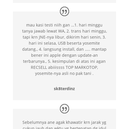
mau kasi testi niih gan …1. hari minggu
tanya jawab lewat WA, 2. trans hari minggu,
tapi krn JNE-nya libur, dikirim hari senin, 3.
hari ini selasa, USB beserta yosemite
datang., 4. langsung install, dan ….. mantap
bener ini apple dengan update-an
terbarunya., 5. kesimpulan di atas ini agan
RECSELL abiiissss TOP MARKOTOP,
yosemite-nya asli no pak tani .
sk8terdinz
Sebelumnya ane agak khawatir krn jarak yg
cukup jauh dan wktu yg bertepatan dg idul